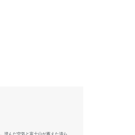
す。澄んだ空気と富士山が蓄えた清ら