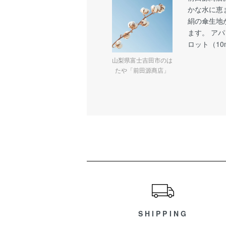
かな水に恵
絹の傘生地
ます。 ア
ロット（1
山梨県富士吉田市のは
たや「前田源商店」
ショッピングガイド
SHIPPING