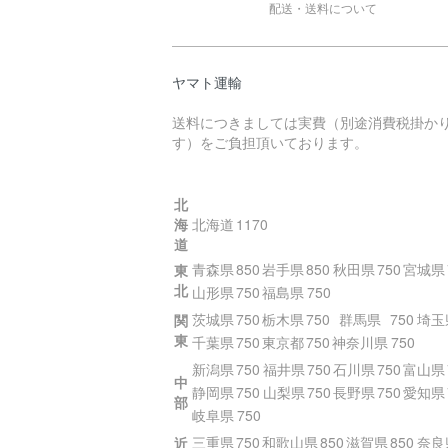
配送・送料について
ヤマト運輸
送料につきましては実費（別途消費税掛か
す）をご負担頂いております。
北
海
北海道
1170
道
青森県
850
岩手県
850
秋田県
750
宮城県
東
北
山形県
750
福島県
750
茨城県
750
栃木県
750
群馬県
750
埼玉
関
東
千葉県
750
東京都
750
神奈川県
750
新潟県
750
福井県
750
石川県
750
富山県
中
静岡県
750
山梨県
750
長野県
750
愛知県
部
岐阜県
750
三重県
750
和歌山県
850
滋賀県
850
奈良
近