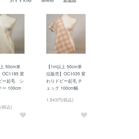
上 50cm単
【1m以上 50cm単
OC1185 変
位販売】OC1035 変
ビー起毛 シ
わりドビー起毛 チ
ー 100cm
ェック 100cm幅
1,843円(税込)
円(税込)