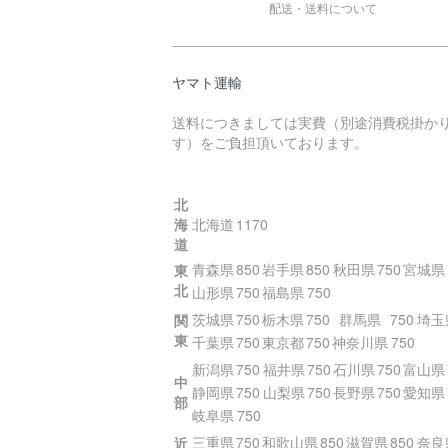
配送・送料について
ヤマト運輸
送料につきましては実費（別途消費税掛か
す）をご負担頂いております。
北
海
北海道
1170
道
青森県
850
岩手県
850
秋田県
750
宮城県
東
北
山形県
750
福島県
750
茨城県
750
栃木県
750
群馬県
750
埼玉
関
東
千葉県
750
東京都
750
神奈川県
750
新潟県
750
福井県
750
石川県
750
富山県
中
静岡県
750
山梨県
750
長野県
750
愛知県
部
岐阜県
750
三重県
750
和歌山県
850
滋賀県
850
奈良
近