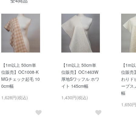
全4商品
【1m以上 50cm単
【1m以上 50cm単
【1m以
位販売】OC1008-K
位販売】OC1463W
位販売】
MGチェック起毛 10
厚地Sワッフル ホワ
わりド
0cm幅
イト 145cm幅
ープスノ
幅
1,628円(税込)
1,430円(税込)
1,650