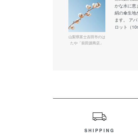
かな水に恵
絹の傘生地
ます。 ア
ロット（1
山梨県富士吉田市のは
たや「前田源商店」
ショッピングガイド
SHIPPING