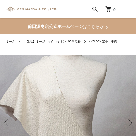
0
前田源商店公式ホームページ
はこちらから
ホーム
【生地】オーガニックコットン100％定番
OC100%定番 中肉