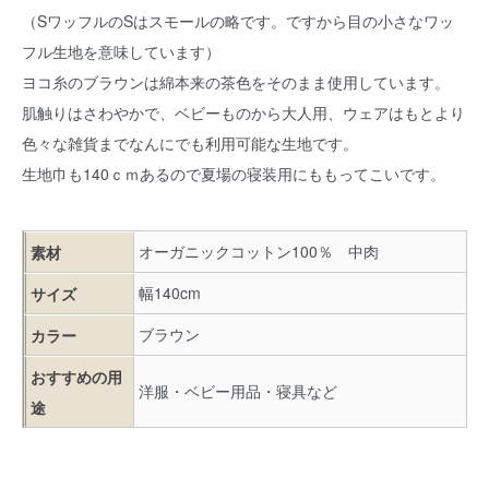
（SワッフルのSはスモールの略です。ですから目の小さなワッ
フル生地を意味しています）
ヨコ糸のブラウンは綿本来の茶色をそのまま使用しています。
肌触りはさわやかで、ベビーものから大人用、ウェアはもとより
色々な雑貨までなんにでも利用可能な生地です。
生地巾も140ｃｍあるので夏場の寝装用にももってこいです。
オーガニックコットン100％ 中肉
素材
幅140cm
サイズ
ブラウン
カラー
おすすめの用
洋服・ベビー用品・寝具など
途