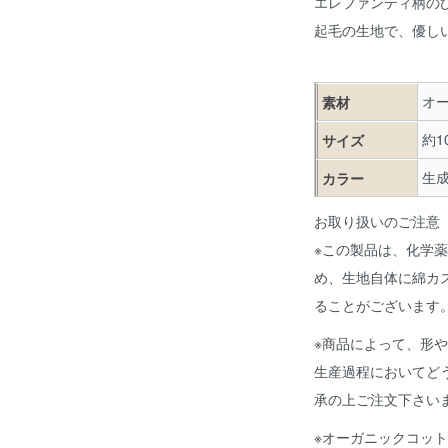
エレファンティ柄の
起毛の生地で、優し
オー
素材
約1
サイズ
生成
カラー
お取り扱いのご注意
※この製品は、化学
め、生地自体に綿カ
ることがございます
※商品によって、形
生産過程においてど
承の上ご注文下さい
※オーガニックコッ