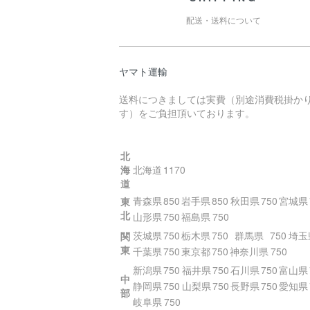
配送・送料について
ヤマト運輸
送料につきましては実費（別途消費税掛か
す）をご負担頂いております。
北
海
北海道
1170
道
青森県
850
岩手県
850
秋田県
750
宮城県
東
北
山形県
750
福島県
750
茨城県
750
栃木県
750
群馬県
750
埼玉
関
東
千葉県
750
東京都
750
神奈川県
750
新潟県
750
福井県
750
石川県
750
富山県
中
静岡県
750
山梨県
750
長野県
750
愛知県
部
岐阜県
750