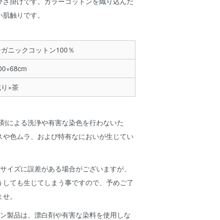
ひざ掛けです。カラーコットンを織り込んだ
い肌触りです。
ガニックコットン100％
00×68cm
り×茶
薬剤による洗浄や有害な染色を行わないた
スや色ムラ、および特有なにおいが生じてい
。
やサイズに誤差がある場合がございますが、
うしても生じてしまう事ですので、予めご了
ませ。
トン製品は、漂白剤や有害な染料を使用しな