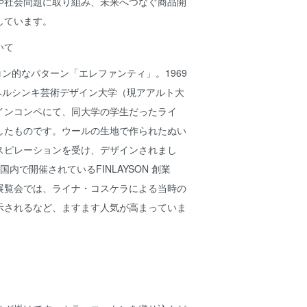
や社会問題に取り組み、未来へつなぐ商品開
しています。
いて
アイコン的なパターン「エレファンティ」。1969
N とヘルシンキ芸術デザイン大学（現アアルト大
インコンペにて、同大学の学生だったライ
したものです。ウールの生地で作られたぬい
スピレーションを受け、デザインされまし
本国内で開催されているFINLAYSON 創業
た展覧会では、ライナ・コスケラによる当時の
示されるなど、ますます人気が高まっていま