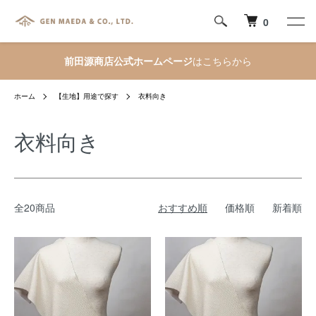
0
前田源商店公式ホームページ
はこちらから
ホーム
【生地】用途で探す
衣料向き
衣料向き
全20商品
おすすめ順
価格順
新着順